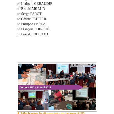
✅ Ludovic GERAUDIE
✅ Éric MARIAUD
✅ Serge PAROT
✅ Cédric PELTIER
✅ Philippe PEREZ
✅ François POIRSON
✅ Pascal THEILLET
⬇️ Télécharger le diaporama du secteur SUD